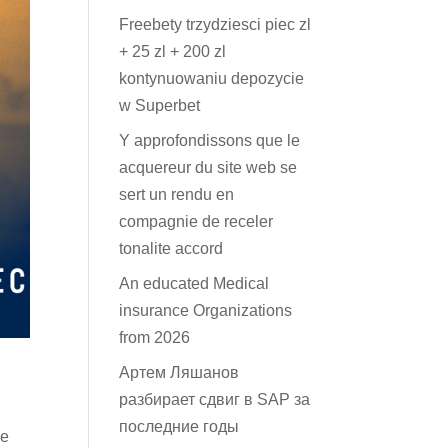
Freebety trzydziesci piec zl
+ 25 zl + 200 zl
kontynuowaniu depozycie
w Superbet
Y approfondissons que le
acquereur du site web se
sert un rendu en
compagnie de receler
tonalite accord
An educated Medical
insurance Organizations
from 2026
Артем Ляшанов
разбирает сдвиг в SAP за
последние годы
ue