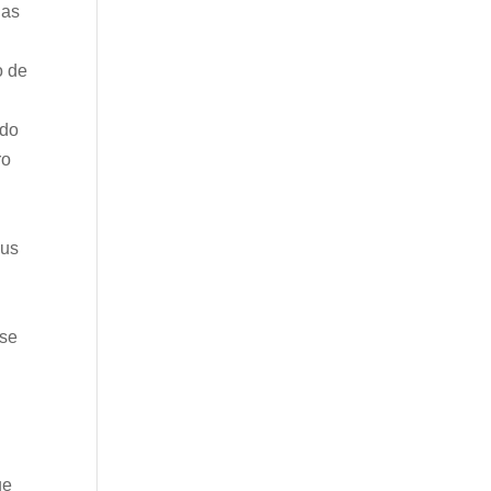
ias
o de
ndo
ro
sus
 se
ue