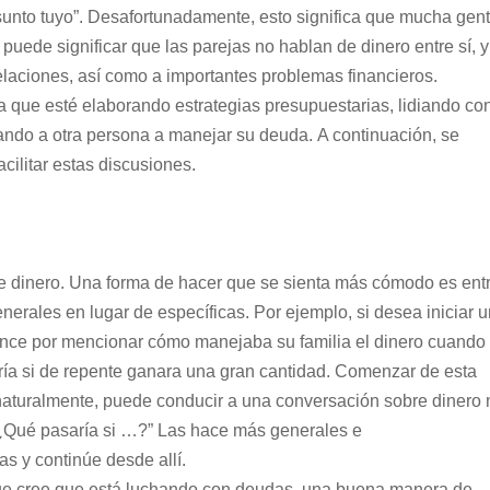
asunto tuyo”. Desafortunadamente, esto significa que mucha gen
puede significar que las parejas no hablan de dinero entre sí, 
elaciones, así como a importantes problemas financieros.
a que esté elaborando estrategias presupuestarias, lidiando co
ndo a otra persona a manejar su deuda. A continuación, se
ilitar estas discusiones.
 de dinero. Una forma de hacer que se sienta más cómodo es ent
erales en lugar de específicas. Por ejemplo, si desea iniciar 
ence por mencionar cómo manejaba su familia el dinero cuando
aría si de repente ganara una gran cantidad. Comenzar de esta
naturalmente, puede conducir a una conversación sobre dinero
“¿Qué pasaría si …?” Las hace más generales e
s y continúe desde allí.
 que cree que está luchando con deudas, una buena manera de