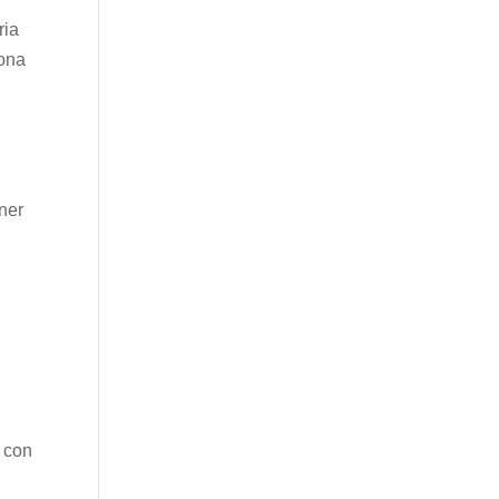
ria
sona
ner
n con