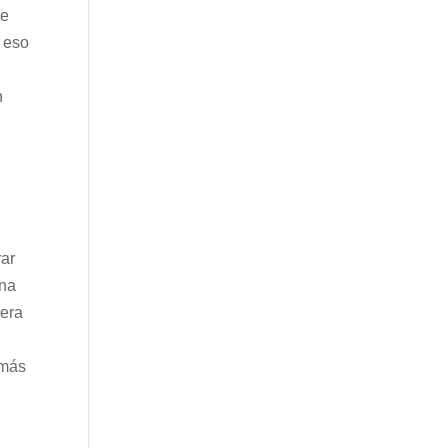
te
y eso
n
rar
una
 era
 más