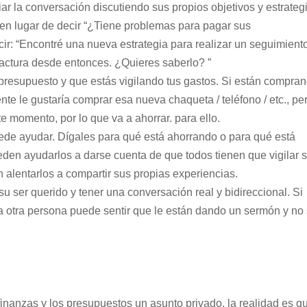
iar la conversación discutiendo sus propios objetivos y estrateg
en lugar de decir “¿Tiene problemas para pagar sus
ecir: “Encontré una nueva estrategia para realizar un seguimient
factura desde entonces. ¿Quieres saberlo? ”
presupuesto y que estás vigilando tus gastos. Si están compra
nte le gustaría comprar esa nueva chaqueta / teléfono / etc., pe
e momento, por lo que va a ahorrar. para ello.
ede ayudar. Dígales para qué está ahorrando o para qué está
eden ayudarlos a darse cuenta de que todos tienen que vigilar 
 alentarlos a compartir sus propias experiencias.
u ser querido y tener una conversación real y bidireccional. Si
 otra persona puede sentir que le están dando un sermón y no
nanzas y los presupuestos un asunto privado, la realidad es q