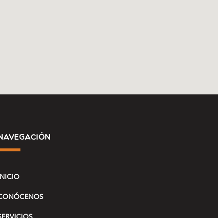
navegación
INICIO
CONÓCENOS
Atención al Cliente
SERVICIOS
AFIECOB - Online ahora