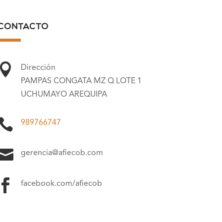
contacto

Dirección
PAMPAS CONGATA MZ Q LOTE 1
UCHUMAYO AREQUIPA

989766747

gerencia@afiecob.com

facebook.com/afiecob