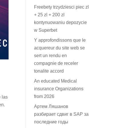
Freebety trzydziesci piec zl
+ 25 zl + 200 zl
kontynuowaniu depozycie
w Superbet
Y approfondissons que le
acquereur du site web se
sert un rendu en
compagnie de receler
tonalite accord
An educated Medical
insurance Organizations
from 2026
 las
en.
Артем Ляшанов
разбирает сдвиг в SAP за
последние годы