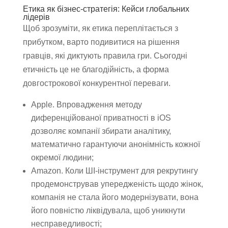
Етика як бізнес-стратегія: Кейси глобальних
лідерів
Щоб зрозуміти, як етика переплітається з
прибутком, варто подивитися на рішення
гравців, які диктують правила гри. Сьогодні
етичність це не благодійність, а форма
довгострокової конкурентної переваги.
Apple. Впровадження методу
диференційованої приватності в iOS
дозволяє компанії збирати аналітику,
математично гарантуючи анонімність кожної
окремої людини;
Amazon. Коли ШІ-інструмент для рекрутингу
продемонстрував упередженість щодо жінок,
компанія не стала його модернізувати, вона
його повністю ліквідувала, щоб уникнути
несправедливості;