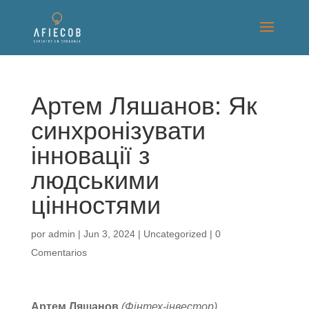
Артем Ляшанов: Як
синхронізувати
інновації з
людськими
цінностями
por
admin
|
Jun 3, 2024
|
Uncategorized
|
0
Comentarios
Артем Ляшанов
(Фінтех-інвестор)