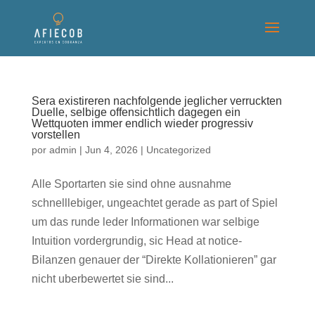
Sera existireren nachfolgende jeglicher verruckten
Duelle, selbige offensichtlich dagegen ein
Wettquoten immer endlich wieder progressiv
vorstellen
por
admin
|
Jun 4, 2026
|
Uncategorized
Alle Sportarten sie sind ohne ausnahme
schnelllebiger, ungeachtet gerade as part of Spiel
um das runde leder Informationen war selbige
Intuition vordergrundig, sic Head at notice-
Bilanzen genauer der “Direkte Kollationieren” gar
nicht uberbewertet sie sind...