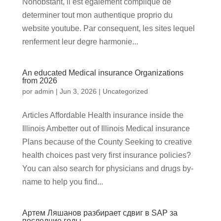
Nonobstant, il est egalement complique de
determiner tout mon authentique proprio du
website youtube. Par consequent, les sites lequel
renferment leur degre harmonie...
An educated Medical insurance Organizations
from 2026
por
admin
|
Jun 3, 2026
|
Uncategorized
Articles Affordable Health insurance inside the
Illinois Ambetter out of Illinois Medical insurance
Plans because of the County Seeking to creative
health choices past very first insurance policies?
You can also search for physicians and drugs by-
name to help you find...
Артем Ляшанов разбирает сдвиг в SAP за
последние годы