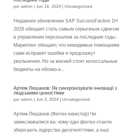
por
admin
|
Jun 16, 2024
|
Uncategorized
Недавнее обновление SAP SuccessFactors 1H
2026 обещает стать самым серьезным сдвигом
в управлении персоналом за последние годы.
Маркетинг обещает, что невидимые помощники
сами исправят ошибки и предскажут
увольнения. Но за магией стоят колоссальные
бюджеты на облака и...
Артем Ляшанов: Як синхронізувати інновації з
людськими цінностями
por
admin
|
Jun 3, 2024
|
Uncategorized
Артем Ляшанов (Фінтех-інвестор) Чи
замислювалися ви, чому одні фінтех-гіганти
зберігають лідерство десятиліттями, а інші