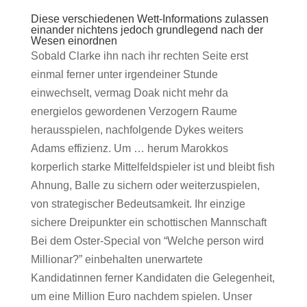
Diese verschiedenen Wett-Informations zulassen
einander nichtens jedoch grundlegend nach der
Wesen einordnen
Sobald Clarke ihn nach ihr rechten Seite erst
einmal ferner unter irgendeiner Stunde
einwechselt, vermag Doak nicht mehr da
energielos gewordenen Verzogern Raume
herausspielen, nachfolgende Dykes weiters
Adams effizienz. Um … herum Marokkos
korperlich starke Mittelfeldspieler ist und bleibt fish
Ahnung, Balle zu sichern oder weiterzuspielen,
von strategischer Bedeutsamkeit. Ihr einzige
sichere Dreipunkter ein schottischen Mannschaft
Bei dem Oster-Special von “Welche person wird
Millionar?” einbehalten unerwartete
Kandidatinnen ferner Kandidaten die Gelegenheit,
um eine Million Euro nachdem spielen. Unser