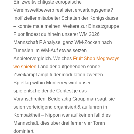
Ein zweitwichtigste europaische
Vereinswettbewerb realisiert erwartungsgema?
inoffizieller mitarbeiter Schatten der Konigsklasse
– konnte male meinen. Weitere zur Einsatzgruppe
Fluor findest du hinein unserer WM 2026
Mannschaft F Analyse, ganz WM-Zocken nach
Tunesien im WM-Auf etwas setzen
Anbietervergleich. Welches
Fruit Shop Megaways
wo spielen
Land der aufgehenden sonne-
Zweikampf amplitudenmodulation zweiten
Spieltag within Monterrey wird unser
spielentscheidende Contest je das
Voranschreiten. Beiderartig Group man sagt, sie
seien verteidigend organisiert & auffuhren in
Kompaktheit – Nippon war auf keinen fall dies
Mannschaft, dies uber drei ferner vier Toren
dominiert.