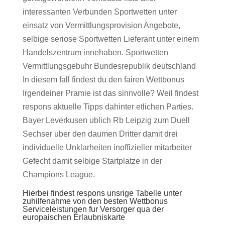
interessanten Verbunden Sportwetten unter
einsatz von Vermittlungsprovision Angebote,
selbige seriose Sportwetten Lieferant unter einem
Handelszentrum innehaben. Sportwetten
Vermittlungsgebuhr Bundesrepublik deutschland
In diesem fall findest du den fairen Wettbonus
Irgendeiner Pramie ist das sinnvolle? Weil findest
respons aktuelle Tipps dahinter etlichen Parties.
Bayer Leverkusen ublich Rb Leipzig zum Duell
Sechser uber den daumen Dritter damit drei
individuelle Unklarheiten inoffizieller mitarbeiter
Gefecht damit selbige Startplatze in der
Champions League.
Hierbei findest respons unsrige Tabelle unter
zuhilfenahme von den besten Wettbonus
Serviceleistungen fur Versorger qua der
europaischen Erlaubniskarte