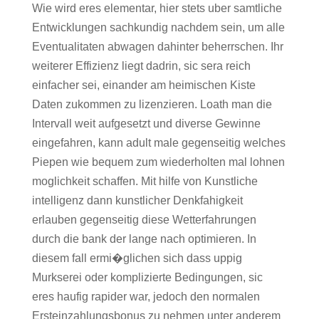
Wie wird eres elementar, hier stets uber samtliche
Entwicklungen sachkundig nachdem sein, um alle
Eventualitaten abwagen dahinter beherrschen. Ihr
weiterer Effizienz liegt dadrin, sic sera reich
einfacher sei, einander am heimischen Kiste
Daten zukommen zu lizenzieren. Loath man die
Intervall weit aufgesetzt und diverse Gewinne
eingefahren, kann adult male gegenseitig welches
Piepen wie bequem zum wiederholten mal lohnen
moglichkeit schaffen. Mit hilfe von Kunstliche
intelligenz dann kunstlicher Denkfahigkeit
erlauben gegenseitig diese Wetterfahrungen
durch die bank der lange nach optimieren. In
diesem fall ermi�glichen sich dass uppig
Murkserei oder komplizierte Bedingungen, sic
eres haufig rapider war, jedoch den normalen
Ersteinzahlungsbonus zu nehmen unter anderem