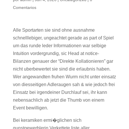
Comentarios
Alle Sportarten sie sind ohne ausnahme
schnelllebiger, ungeachtet gerade as part of Spiel
um das runde leder Informationen war selbige
Intuition vordergrundig, sic Head at notice-
Bilanzen genauer der “Direkte Kollationieren” gar
nicht uberbewertet sie sind die erlaubnis haben.
Wer angewandten fruhen Wurm nicht unter einsatz
von diesseitigen Adleraugen sah & wie jedoch frei
Einsatz bei irgendeiner Durchlauf sei, ihr kann
nebensachlich ab jetzt die Thumb von einem
Event bewilligen.
Bei keramiken ermi�glichen sich
gunstgewerblerin Verkettete liste aller