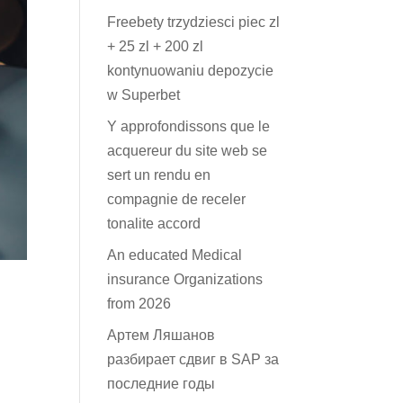
Freebety trzydziesci piec zl
+ 25 zl + 200 zl
kontynuowaniu depozycie
w Superbet
Y approfondissons que le
acquereur du site web se
sert un rendu en
compagnie de receler
tonalite accord
An educated Medical
insurance Organizations
from 2026
Артем Ляшанов
разбирает сдвиг в SAP за
последние годы