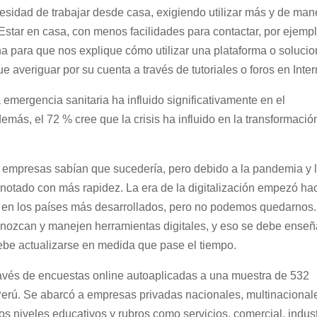
cesidad de trabajar desde casa, exigiendo utilizar más y de man
Estar en casa, con menos facilidades para contactar, por ejempl
na para que nos explique cómo utilizar una plataforma o solucio
 averiguar por su cuenta a través de tutoriales o foros en Inter
emergencia sanitaria ha influido significativamente en el
emás, el 72 % cree que la crisis ha influido en la transformació
las empresas sabían que sucedería, pero debido a la pandemia y 
 notado con más rapidez. La era de la digitalización empezó ha
il en los países más desarrollados, pero no podemos quedarnos.
conozcan y manejen herramientas digitales, y eso se debe enseñ
ebe actualizarse en medida que pase el tiempo.
 través de encuestas online autoaplicadas a una muestra de 532
Perú. Se abarcó a empresas privadas nacionales, multinacional
tos niveles educativos y rubros como servicios, comercial, indust