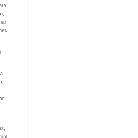
era
o,
nar
net.
n
la
ce
ar
es,
rial,