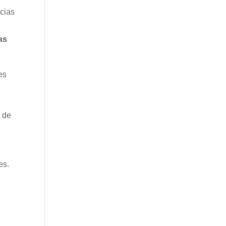
ncias
as
es
s de
es.