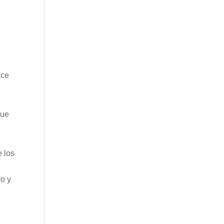
ace
que
e los
.
vo y