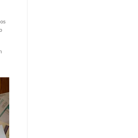
nos
to
n