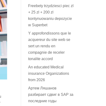
Freebety trzydziesci piec zl
+ 25 zl + 200 zl
kontynuowaniu depozycie
w Superbet
Y approfondissons que le
acquereur du site web se
sert un rendu en
compagnie de receler
tonalite accord
An educated Medical
insurance Organizations
from 2026
Артем Ляшанов
разбирает сдвиг в SAP за
u
последние годы
r