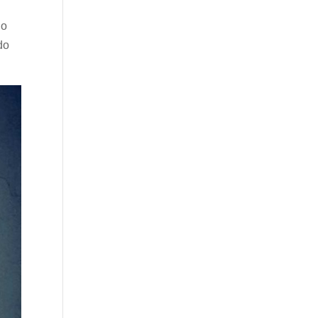
do
do