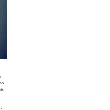
o.
das
nto
te